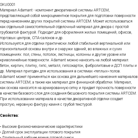
SKU0001
Материал Adamant - компонент декоративной системы ARTCEM,
представляющий собой микроцементное покрытия для подготовки поверхности
перед нанесением других покрытий системы ARTCEM. Может использоваться
как отдельный самостоятельный отделочный материал для декора с простой
грубоватой фактурой. Подходит для оформления жилых помещений, офисов,
торговых центров, СПА-салонов и др.
Используется для отделки практически любой стабильной вертикальной или
горизонтальной основы внутри и снаружи зданий, во влажных и сухих
помещениях: пол, стены, потолок, лестницы, колонны и другие уровне или
криволинейные поверхности. Adamant можно наносить на любой материал:
бетон, кирпич, плитку, гипс, металл, гипсокартон, фибролитовые и ДСП плиты и
др. Материал пригоден для использования в системах «теплых» полов.
Adamant может применяться как основа для дальнейшего нанесения материалов
системы ARTCEM, а также как материал для финишной обработки. Материал,
как основа наносится на армированную сетку и придает прочность поверхности
в качестве базового слоя для создания бесшовного покрытия системы ARTCEM.
При использовании материала в качестве декоративной отделки создает
простую, неровную фактуру камня с грубой текстурой.
Свойства:
• Высокие физико-механические характеристики
• Долгий срок эксплуатации готового покрытия
• Длительный рабочее время готовой смеси